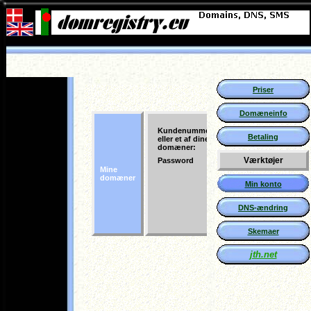
Priser
Domæneinfo
Betaling
Værktøjer
Min konto
DNS-ændring
Skemaer
jth.net