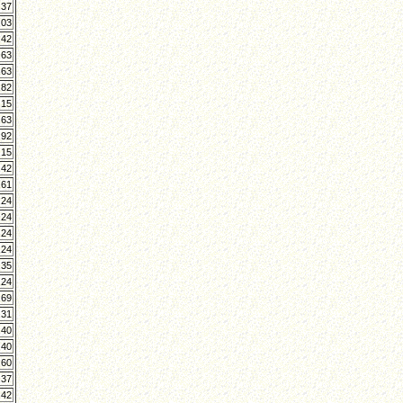
,37
,03
,42
,63
,63
,82
,15
,63
,92
,15
,42
,61
,24
,24
,24
,24
,35
,24
,69
,31
,40
,40
,60
,37
,42