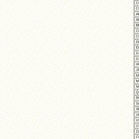
CO
CO
AF
AR
BR
CN
CO
DE
EU
GB
GR
HU
JP
KR
ME
NO
QC
RU
SA
SE
UK
US
UY
ZA
CO