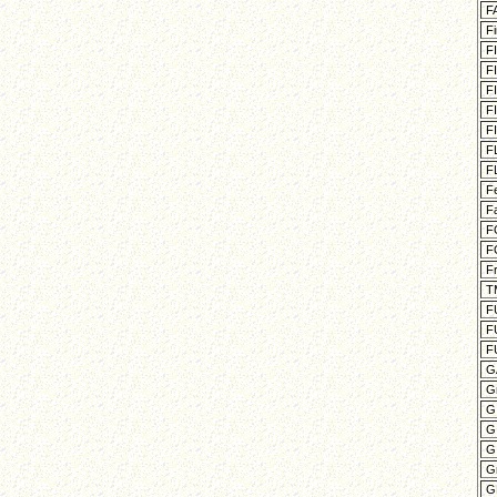
FA
Fi
FI
FI
FI
FI
FI
FL
FL
Fe
F
FO
FO
Fr
TM
FU
FU
FU
GA
G
GI
GI
GI
Gr
GL