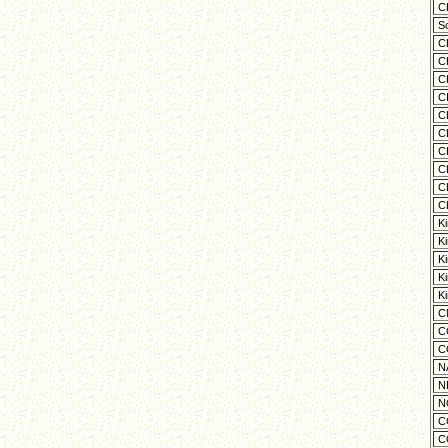
CE
Sc
CH
CH
CH
CI
CL
CL
CL
CL
CL
CL
Ki
Ki
Ki
Ki
Ki
CN
CO
CO
NA
NE
NO
CO
CO