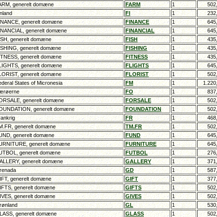
RM, generelt domæne
FARM
1
502
nland
FI
1
232
NANCE, generelt domæne
FINANCE
1
645
NANCIAL, generelt domæne
FINANCIAL
1
645
SH, generelt domæne
FISH
1
435
SHING, generelt domæne
FISHING
1
435
TNESS, generelt domæne
FITNESS
1
435
IGHTS, generelt domæne
FLIGHTS
1
645
ORIST, generelt domæne
FLORIST
1
502
deral States of Micronesia
FM
1
1.220
ærøerne
FO
1
837
RSALE, generelt domæne
FORSALE
1
502
UNDATION, generelt domæne
FOUNDATION
1
502
ankrig
FR
1
468
.FR, generelt domæne
TM.FR
1
502
ND, generelt domæne
FUND
1
645
RNITURE, generelt domæne
FURNITURE
1
645
TBOL, generelt domæne
FUTBOL
1
276
LLERY, generelt domæne
GALLERY
1
371
renada
GD
1
587
FT, generelt domæne
GIFT
1
377
FTS, generelt domæne
GIFTS
1
502
VES, generelt domæne
GIVES
1
502
ønland
GL
1
530
ASS, generelt domæne
GLASS
1
502