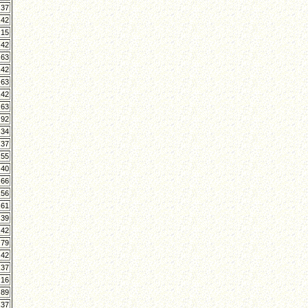
,37
,42
,15
,42
,63
,42
,63
,42
,63
,92
,34
,37
,55
,40
,66
,56
,61
,39
,42
,79
,42
,37
,16
,89
,37