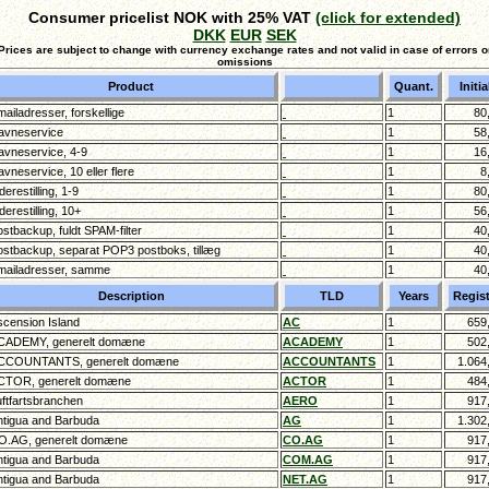
Consumer pricelist NOK with 25% VAT
(click for extended)
DKK
EUR
SEK
Prices are subject to change with currency exchange rates and not valid in case of errors o
omissions
Product
Quant.
Initia
ailadresser, forskellige
1
80
vneservice
1
58
vneservice, 4-9
1
16
vneservice, 10 eller flere
1
8
derestilling, 1-9
1
80
derestilling, 10+
1
56
stbackup, fuldt SPAM-filter
1
40
stbackup, separat POP3 postboks, tillæg
1
40
ailadresser, samme
1
40
Description
TLD
Years
Regist
cension Island
AC
1
659
ADEMY, generelt domæne
ACADEMY
1
502
COUNTANTS, generelt domæne
ACCOUNTANTS
1
1.064
TOR, generelt domæne
ACTOR
1
484
ftfartsbranchen
AERO
1
917
tigua and Barbuda
AG
1
1.302
.AG, generelt domæne
CO.AG
1
917
tigua and Barbuda
COM.AG
1
917
tigua and Barbuda
NET.AG
1
917