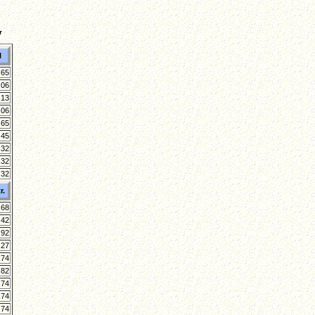
r
l
,65
,06
,13
,06
,65
,45
,32
,32
,32
r.
,68
,42
,92
,27
,74
,82
,74
,74
,74