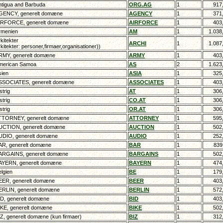
tigua and Barbuda
ORG.AG
1
917
ENCY, generelt domæne
AGENCY
1
371
RFORCE, generelt domæne
AIRFORCE
1
403
menien
AM
1
1.038
kitekter
ARCHI
1
1.087
rkitekter: personer,firmaer,organisationer))
MY, generelt domæne
ARMY
1
403
erican Samoa
AS
2
1.623
ien
ASIA
1
325
SOCIATES, generelt domæne
ASSOCIATES
1
403
trig
AT
1
306
trig
CO.AT
1
306
trig
OR.AT
1
306
TORNEY, generelt domæne
ATTORNEY
1
595
CTION, generelt domæne
AUCTION
1
502
DIO, generelt domæne
AUDIO
1
252
R, generelt domæne
BAR
1
839
RGAINS, generelt domæne
BARGAINS
1
502
YERN, generelt domæne
BAYERN
1
474
lgien
BE
1
179
ER, generelt domæne
BEER
1
403
RLIN, generelt domæne
BERLIN
1
572
D, generelt domæne
BID
1
403
KE, generelt domæne
BIKE
1
502
Z, generelt domæne (kun firmaer)
BIZ
1
312