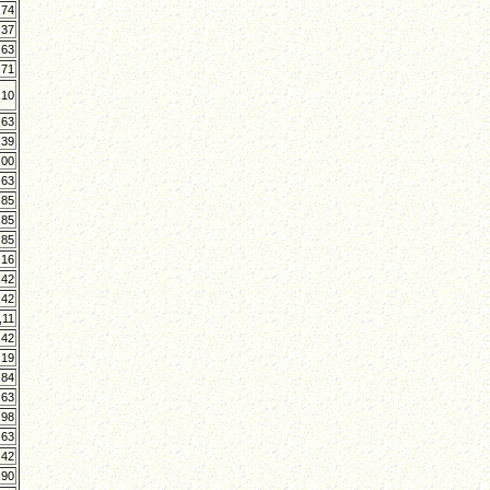
,74
,37
,63
,71
,10
,63
,39
,00
,63
,85
,85
,85
,16
,42
,42
,11
,42
,19
,84
,63
,98
,63
,42
,90