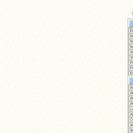
Em
Na
Na
Na
Vi
Vi
Po
Po
Em
As
AC
AC
AC
Lu
An
CO
An
An